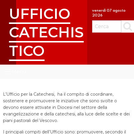
S
UFFICIO
k
venerdì 07 agosto
2026
i
p
CATECHIS
Cerc
t
o
TICO
c
o
n
t
Menu
e
n
t
L’Ufficio per la Catechesi, ha il compito di coordinare,
sostenere e promuovere le iniziative che sono svolte o
devono essere attivate in Diocesi nel settore della
evangelizzazione e della catechesi, alla luce delle scelte e dei
piani pastorali del Vescovo.
I principali compiti dell’Ufficio sono: promuovere, secondo il